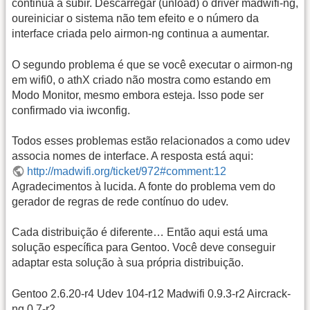
continua a subir. Descarregar (unload) o driver madwifi-ng,
oureiniciar o sistema não tem efeito e o número da
interface criada pelo airmon-ng continua a aumentar.
O segundo problema é que se você executar o airmon-ng
em wifi0, o athX criado não mostra como estando em
Modo Monitor, mesmo embora esteja. Isso pode ser
confirmado via iwconfig.
Todos esses problemas estão relacionados a como udev
associa nomes de interface. A resposta está aqui:
http://madwifi.org/ticket/972#comment:12
Agradecimentos à lucida. A fonte do problema vem do
gerador de regras de rede contínuo do udev.
Cada distribuição é diferente… Então aqui está uma
solução específica para Gentoo. Você deve conseguir
adaptar esta solução à sua própria distribuição.
Gentoo 2.6.20-r4 Udev 104-r12 Madwifi 0.9.3-r2 Aircrack-
ng 0.7-r2