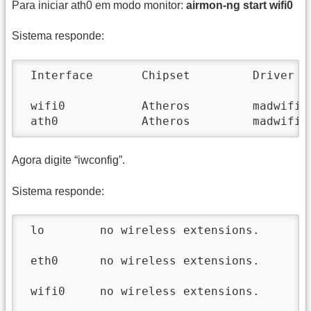
Para iniciar ath0 em modo monitor:
airmon-ng start wifi0
Sistema responde:
 Interface       Chipset         Driver

 wifi0           Atheros         madwifi-n
 ath0            Atheros         madwifi-
Agora digite “iwconfig”.
Sistema responde:
 lo        no wireless extensions.

 eth0      no wireless extensions.

 wifi0     no wireless extensions.
