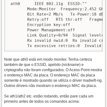
 ath0      IEEE 802.11g  ESSID:""  

        Mode:Monitor  Frequency:2.452 GHz
        Bit Rate=2 Mb/s   Tx-Power:18 dBm 
        Retry:off   RTS thr:off   Fragment
        Encryption key:off

        Power Management:off

        Link Quality=0/94  Signal level=-9
        Rx invalid nwid:0  Rx invalid cryp
        Tx excessive retries:0  Invalid m
Note que ath0 está em modo monitor. Tenha certeza
também de que o ESSID, apelido (
nickname
) e
criptografia não foram configurados. O Acess Point mostra
o endereço MAC da placa. O endereço MAC da placa
somente é mostrado quando se utiliza o driver madwifi-ng.
Outros drivers não mostram o endereço MAC da placa.
Se ath1/ath2 etc. estão rodando, então pare cada um
primeiro antes de todos os comandos acima: