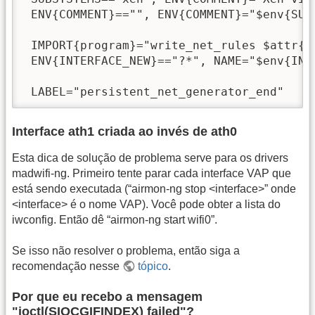
 ENV{COMMENT}=="", ENV{COMMENT}="$env{SUB
 IMPORT{program}="write_net_rules $attr{ad
 ENV{INTERFACE_NEW}=="?*", NAME="$env{INTE
 LABEL="persistent_net_generator_end"
Interface ath1 criada ao invés de ath0
Esta dica de solução de problema serve para os drivers
madwifi-ng. Primeiro tente parar cada interface VAP que
está sendo executada (“airmon-ng stop <interface>” onde
<interface> é o nome VAP). Você pode obter a lista do
iwconfig. Então dê “airmon-ng start wifi0”.
Se isso não resolver o problema, então siga a
recomendação nesse
tópico
.
Por que eu recebo a mensagem
"ioctl(SIOCGIFINDEX) failed"?