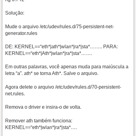
Solução:
Mude o arquivo /etc/udev/rules.d/75-persistent-net-
generator.rules
DE: KERNEL==“eth*|ath*|wlan*|ra*|sta*…….. PARA:
KERNEL==“eth*|Ath*|wlan*|ra*|sta*…….
Em outras palavras, você apenas muda para maiúscula a
letra “a”. ath* se torna Ath*. Salve o arquivo.
Agora delete o arquivo /etc/udev/rules.d/70-persistent-
net.rules.
Remova o driver e insira-o de volta.
Remover ath também funciona:
KERNEL==“eth*|wlan*|ra*|sta*….