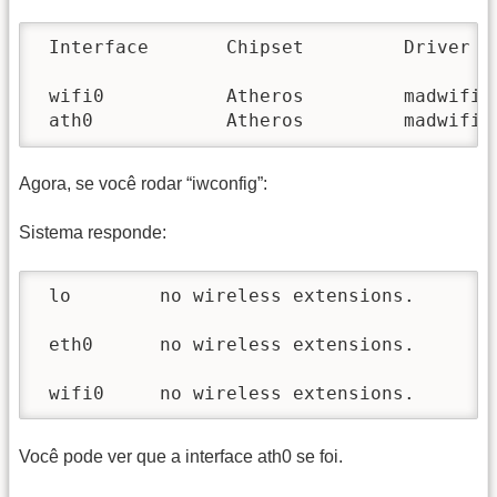
 Interface       Chipset         Driver

 wifi0           Atheros         madwifi-n
 ath0            Atheros         madwifi-
Agora, se você rodar “iwconfig”:
Sistema responde:
 lo        no wireless extensions.

 eth0      no wireless extensions.

 wifi0     no wireless extensions.
Você pode ver que a interface ath0 se foi.