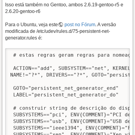
Isso está também no Gentoo, ambos 2.6.19-gentoo-r5 e
2.6.20-gentoo-r6
Para o Ubuntu, veja este
post no Fórum
. A versão
modificada de /etc/udev/rules.d/75-persistent-net-
generator.rules é:
 # estas regras geram regras para nomeaçã
 ACTION=="add", SUBSYSTEM=="net", KERNEL=
NAME!="?*", DRIVERS=="?*", GOTO="persisten
 GOTO="persistent_net_generator_end"

 LABEL="persistent_net_generator_do"

 # construir string de descrição do dispo
 SUBSYSTEMS=="pci", ENV{COMMENT}="PCI dev
 SUBSYSTEMS=="usb", ENV{COMMENT}="USB dev
 SUBSYSTEMS=="ieee1394", ENV{COMMENT}="Fi
 SUBSYSTEMS=="xen", ENV{COMMENT}="Xen virt