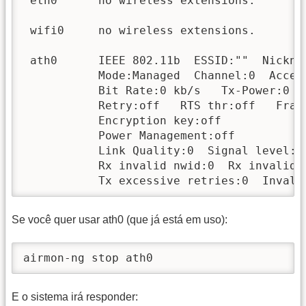
 eth0      no wireless extensions.

 wifi0     no wireless extensions.

 ath0      IEEE 802.11b  ESSID:""  Nicknam
           Mode:Managed  Channel:0  Access
           Bit Rate:0 kb/s   Tx-Power:0 dB
           Retry:off   RTS thr:off   Fragm
           Encryption key:off

           Power Management:off

           Link Quality:0  Signal level:0 
           Rx invalid nwid:0  Rx invalid c
           Tx excessive retries:0  Invali
Se você quer usar ath0 (que já está em uso):
airmon-ng stop ath0 
E o sistema irá responder: