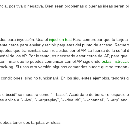
ncia, positiva o negativa. Bien sean problemas o buenas ideas serán b
dos para inyección. Usa el
injection test
Para comprobar que tu tarjeta 
ente cerca para enviar y recibir paquetes del punto de acceso. Recuer
quetes que transmitas sean recibidos por el AP. La fuerza de la señal 
señal de los AP. Por lo tanto, es necesario estar cerca del AP, para qu
 confirmar que te puedes comunicar con el AP siguiendo
estas instrucc
rack-ng. Si usas otra versión algunos comandos puede que se tengan q
condiciones, sino no funcionará. En los siguientes ejemplos, tendrás 
ble bssid” se muestra como “- -bssid”. Acuérdate de borrar el espacio 
se aplica a “- -ivs”, “- -arpreplay”, “- -deauth”, “- -channel”, “- -arp” and
debes tener dos tarjetas wireless.