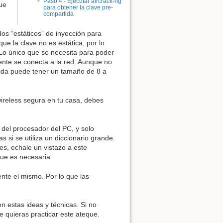
Paso 4 - Ejecutar aircrack-ng
ue
para obtener la clave pre-
compartida
s “estáticos” de inyección para
ue la clave no es estática, por lo
Lo único que se necesita para poder
iente se conecta a la red. Aunque no
rtida puede tener un tamaño de 8 a
 wireless segura en tu casa, debes
del procesador del PC, y solo
si se utiliza un diccionario grande.
es, echale un vistazo a este
ue es necesaria.
nte el mismo. Por lo que las
 estas ideas y técnicas. Si no
e quieras practicar este ateque.