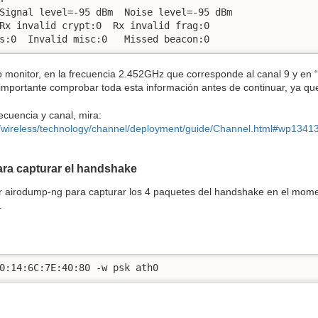
Signal level=-95 dBm  Noise level=-95 dBm

Rx invalid crypt:0  Rx invalid frag:0

s:0  Invalid misc:0   Missed beacon:0
onitor, en la frecuencia 2.452GHz que corresponde al canal 9 y en “
 importante comprobar toda esta información antes de continuar, ya que
ecuencia y canal, mira:
/wireless/technology/channel/deployment/guide/Channel.html#wp1341
ara capturar el handshake
ar airodump-ng para capturar los 4 paquetes del handshake en el momen
.
0:14:6C:7E:40:80 -w psk ath0