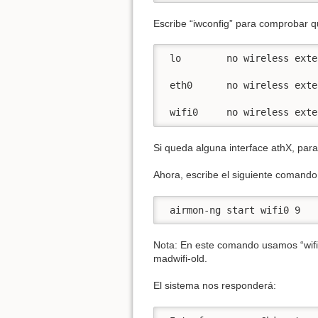
Escribe “iwconfig” para comprobar q
 lo        no wireless exte
 eth0      no wireless exte
 wifi0     no wireless exte
Si queda alguna interface athX, para
Ahora, escribe el siguiente comando 
 airmon-ng start wifi0 9
Nota: En este comando usamos “wifi0
madwifi-old.
El sistema nos responderá: