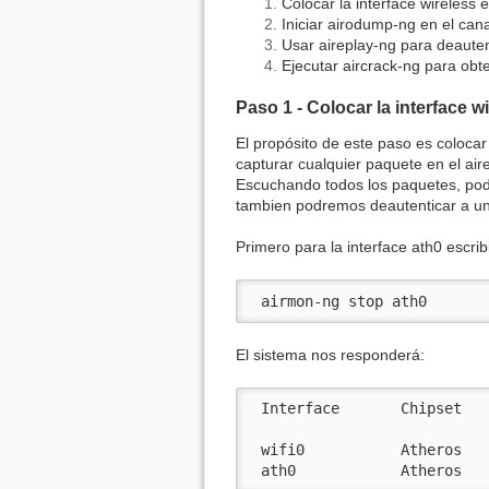
Colocar la interface wireless 
Iniciar airodump-ng en el cana
Usar aireplay-ng para deauten
Ejecutar aircrack-ng para ob
Paso 1 - Colocar la interface w
El propósito de este paso es coloca
capturar cualquier paquete en el air
Escuchando todos los paquetes, po
tambien podremos deautenticar a un 
Primero para la interface ath0 escri
 airmon-ng stop ath0   
El sistema nos responderá:
 Interface       Chipset   
 wifi0           Atheros   
 ath0            Atheros   