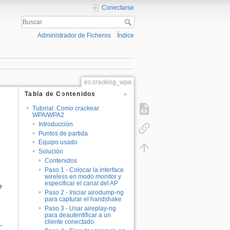
Conectarse
Administrador de Ficheros
Índice
es:cracking_wpa
Tabla de Contenidos
Tutorial: Como crackear
WPA/WPA2
Introducción
Puntos de partida
Equipo usado
Solución
Contenidos
Paso 1 - Colocar la interface
wireless en modo monitor y
especificar el canal del AP
e
Paso 2 - Iniciar airodump-ng
.
para capturar el handshake
Paso 3 - Usar aireplay-ng
para deautentificar a un
cliente conectado
-