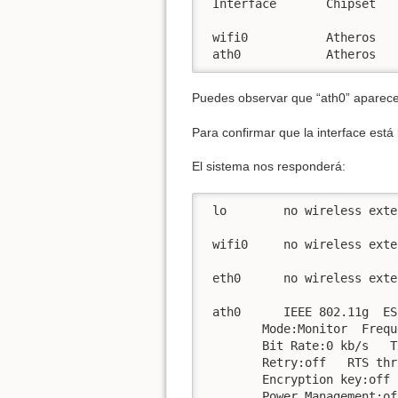
 Interface       Chipset   
 wifi0           Atheros   
 ath0            Atheros   
Puedes observar que “ath0” aparec
Para confirmar que la interface está 
El sistema nos responderá:
 lo        no wireless exte
 wifi0     no wireless exte
 eth0      no wireless exte
 ath0      IEEE 802.11g  ES
        Mode:Monitor  Frequ
        Bit Rate:0 kb/s   T
        Retry:off   RTS thr
        Encryption key:off

        Power Management:off