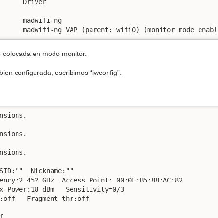
      Driver

      madwifi-ng

      madwifi-ng VAP (parent: wifi0) (monitor mode enabl
e colocada en modo monitor.
bien configurada, escribimos “iwconfig”.
nsions.

nsions.

nsions.

SID:""  Nickname:""

ency:2.452 GHz  Access Point: 00:0F:B5:88:AC:82   

x-Power:18 dBm   Sensitivity=0/3  

:off   Fragment thr:off


