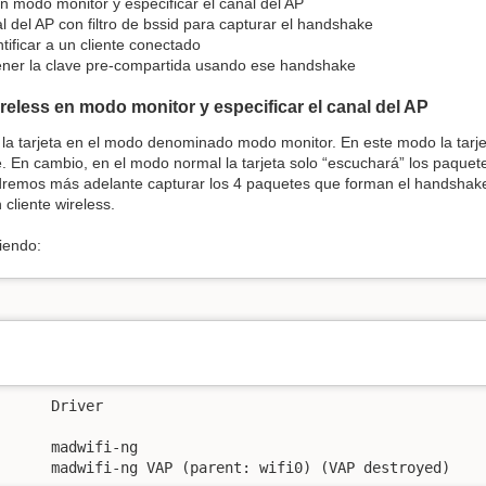
en modo monitor y especificar el canal del AP
l del AP con filtro de bssid para capturar el handshake
tificar a un cliente conectado
tener la clave pre-compartida usando ese handshake
ireless en modo monitor y especificar el canal del AP
r la tarjeta en el modo denominado modo monitor. En este modo la tarj
e. En cambio, en el modo normal la tarjeta solo “escuchará” los paque
dremos más adelante capturar los 4 paquetes que forman el handsha
cliente wireless.
biendo:
      Driver

      madwifi-ng

      madwifi-ng VAP (parent: wifi0) (VAP destroyed)