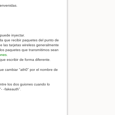
ienvenidas.
puede inyectar.
da que recibir paquetes del punto de
de las tarjetas wireless generalmente
e los paquetes que transmitimos sean
iones
.
ue escribir de forma diferente.
que cambiar “ath0” por el nombre de
entre los dos guiones cuando lo
 “- -fakeauth”.