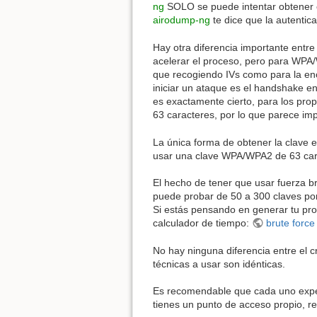
ng
SOLO se puede intentar obtener c
airodump-ng
te dice que la autentica
Hay otra diferencia importante ent
acelerar el proceso, pero para WPA/W
que recogiendo IVs como para la en
iniciar un ataque es el handshake en
es exactamente cierto, para los prop
63 caracteres, por lo que parece imp
La única forma de obtener la clave e
usar una clave WPA/WPA2 de 63 cara
El hecho de tener que usar fuerza b
puede probar de 50 a 300 claves por
Si estás pensando en generar tu prop
calculador de tiempo:
brute force
No hay ninguna diferencia entre el 
técnicas a usar son idénticas.
Es recomendable que cada uno experi
tienes un punto de acceso propio, re