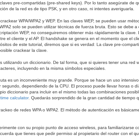
laves pre-compartidas (pre-shared keys). Por lo tanto asegúrate de q
ción de la red es de tipo PSK, y en otro caso, ni intentes averiguarla.
re crackear WPA/WPA2 y WEP. En las claves WEP, se pueden usar método
PA2 solo se pueden utilizar técnicas de fuerza bruta. Esto se debe a q
criptación WEP, no conseguiremos obtener más rápidamente la clave. 
tre el cliente y el AP. El handshake se genera en el momento que el cl
ósitos de este tutorial, diremos que si es verdad: La clave pre-compa
osible crackear la clave.
s utilizando un diccionario. De tal forma, que si quieres tener una red
cteres, incluyendo en la misma símbolos especiales.
ruta es un inconveniente muy grande. Porque se hace un uso intensivo 
 segundo, dependiendo de la CPU. El proceso puede llevar horas o días 
io diccionario para incluir en el mismo todas las combinaciones posibl
 time calculator
. Quedarás sorprendido de la gran cantidad de tiempo q
crackeo de redes WPA o WPA2. El método de autenticación es básicame
mente con su propio punto de acceso wireless, para familiarizarse con
cuerda que tienes que pedir permiso al propietario del router con el qu