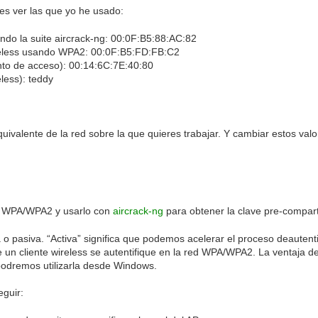
des ver las que yo he usado:
ndo la suite aircrack-ng: 00:0F:B5:88:AC:82
ireless usando WPA2: 00:0F:B5:FD:FB:C2
to de acceso): 00:14:6C:7E:40:80
less): teddy
uivalente de la red sobre la que quieres trabajar. Y cambiar estos valo
ke WPA/WPA2 y usarlo con
aircrack-ng
para obtener la clave pre-compart
o pasiva. “Activa” significa que podemos acelerar el proceso deautenti
 un cliente wireless se autentifique en la red WPA/WPA2. La ventaja d
 podremos utilizarla desde Windows.
guir: