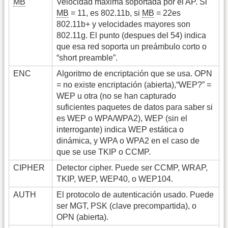
MB
Velocidad máxima soportada por el AP. Si
MB
= 11, es 802.11b, si
MB
= 22es
802.11b+ y velocidades mayores son
802.11g. El punto (despues del 54) indica
que esa red soporta un preámbulo corto o
“short preamble”.
ENC
Algoritmo de encriptación que se usa. OPN
= no existe encriptación (abierta),“WEP?” =
WEP u otra (no se han capturado
suficientes paquetes de datos para saber si
es WEP o WPA/WPA2), WEP (sin el
interrogante) indica WEP estática o
dinámica, y WPA o WPA2 en el caso de
que se use TKIP o CCMP.
CIPHER
Detector cipher. Puede ser CCMP, WRAP,
TKIP, WEP, WEP40, o WEP104.
AUTH
El protocolo de autenticación usado. Puede
ser MGT, PSK (clave precompartida), o
OPN (abierta).