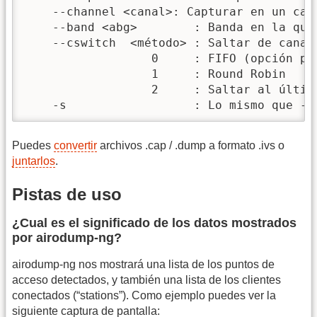
    --channel <canal>: Capturar en un cana
    --band <abg>        : Banda en la que 
    --cswitch  <método> : Saltar de canal 
                  0     : FIFO (opción por
                  1     : Round Robin

                  2     : Saltar al último
    -s                  : Lo mismo que --
Puedes
convertir
archivos .cap / .dump a formato .ivs o
juntarlos
.
Pistas de uso
¿Cual es el significado de los datos mostrados
por airodump-ng?
airodump-ng nos mostrará una lista de los puntos de
acceso detectados, y también una lista de los clientes
conectados (“stations”). Como ejemplo puedes ver la
siguiente captura de pantalla: