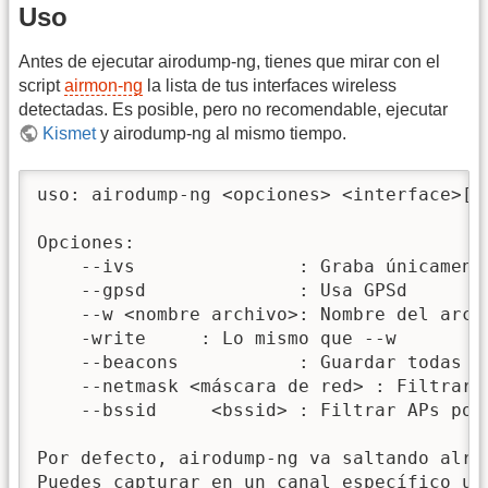
Uso
Antes de ejecutar airodump-ng, tienes que mirar con el
script
airmon-ng
la lista de tus interfaces wireless
detectadas. Es posible, pero no recomendable, ejecutar
Kismet
y airodump-ng al mismo tiempo.
uso: airodump-ng <opciones> <interface>[,<
Opciones:

    --ivs               : Graba únicamente
    --gpsd              : Usa GPSd

    --w <nombre archivo>: Nombre del arch
    -write     : Lo mismo que --w

    --beacons           : Guardar todas l
    --netmask <máscara de red> : Filtrar A
    --bssid     <bssid> : Filtrar APs por 
Por defecto, airodump-ng va saltando alred
Puedes capturar en un canal específico usa