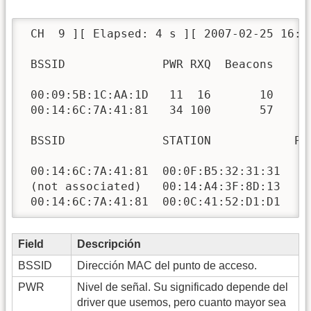
 CH  9 ][ Elapsed: 4 s ][ 2007-02-25 16:47
 BSSID              PWR RXQ  Beacons    #
 00:09:5B:1C:AA:1D   11  16       10     
 00:14:6C:7A:41:81   34 100       57     
 BSSID              STATION            PW
 00:14:6C:7A:41:81  00:0F:B5:32:31:31   51
 (not associated)   00:14:A4:3F:8D:13   19
 00:14:6C:7A:41:81  00:0C:41:52:D1:D1   -
Field
Descripción
BSSID
Dirección MAC del punto de acceso.
PWR
Nivel de señal. Su significado depende del
driver que usemos, pero cuanto mayor sea