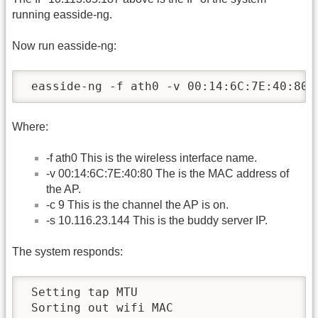
running easside-ng.
Now run easside-ng:
 easside-ng -f ath0 -v 00:14:6C:7E:40:80 
Where:
-f ath0 This is the wireless interface name.
-v 00:14:6C:7E:40:80 The is the MAC address of
the AP.
-c 9 This is the channel the AP is on.
-s 10.116.23.144 This is the buddy server IP.
The system responds:
 Setting tap MTU

 Sorting out wifi MAC
