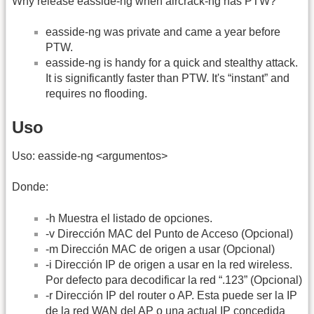
Why release easside-ng when aircrack-ng has PTW?
easside-ng was private and came a year before
PTW.
easside-ng is handy for a quick and stealthy attack.
It is significantly faster than PTW. It's “instant” and
requires no flooding.
Uso
Uso: easside-ng <argumentos>
Donde:
-h Muestra el listado de opciones.
-v Dirección MAC del Punto de Acceso (Opcional)
-m Dirección MAC de origen a usar (Opcional)
-i Dirección IP de origen a usar en la red wireless.
Por defecto para decodificar la red “.123” (Opcional)
-r Dirección IP del router o AP. Esta puede ser la IP
de la red WAN del AP o una actual IP concedida