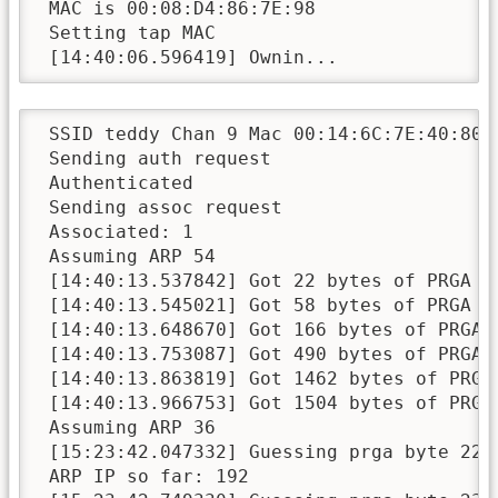
 MAC is 00:08:D4:86:7E:98

 Setting tap MAC

 [14:40:06.596419] Ownin...
 SSID teddy Chan 9 Mac 00:14:6C:7E:40:80

 Sending auth request

 Authenticated

 Sending assoc request

 Associated: 1

 Assuming ARP 54

 [14:40:13.537842] Got 22 bytes of PRGA IV
 [14:40:13.545021] Got 58 bytes of PRGA IV
 [14:40:13.648670] Got 166 bytes of PRGA I
 [14:40:13.753087] Got 490 bytes of PRGA I
 [14:40:13.863819] Got 1462 bytes of PRGA 
 [14:40:13.966753] Got 1504 bytes of PRGA 
 Assuming ARP 36

 [15:23:42.047332] Guessing prga byte 22 w
 ARP IP so far: 192
