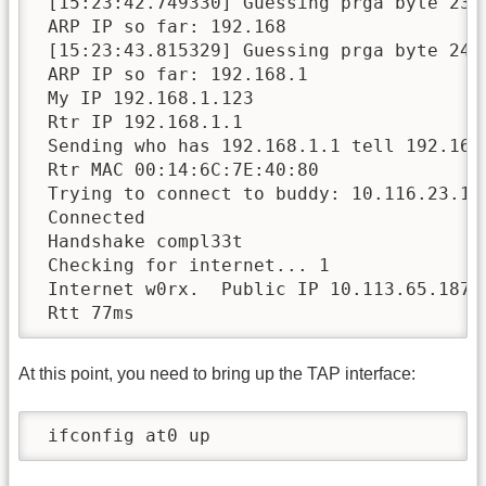
 [15:23:42.749330] Guessing prga byte 23 w
 ARP IP so far: 192.168

 [15:23:43.815329] Guessing prga byte 24 w
 ARP IP so far: 192.168.1

 My IP 192.168.1.123

 Rtr IP 192.168.1.1

 Sending who has 192.168.1.1 tell 192.168.
 Rtr MAC 00:14:6C:7E:40:80

 Trying to connect to buddy: 10.116.23.144
 Connected

 Handshake compl33t

 Checking for internet... 1

 Internet w0rx.  Public IP 10.113.65.187

 Rtt 77ms
At this point, you need to bring up the TAP interface:
 ifconfig at0 up